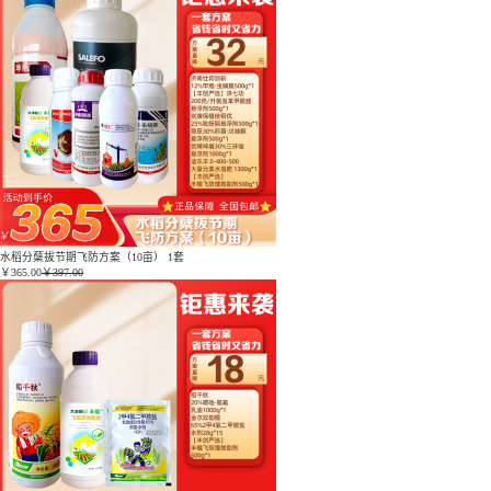
水稻分蘖拔节期飞防方案（10亩） 1套
￥
365.00
￥397.00