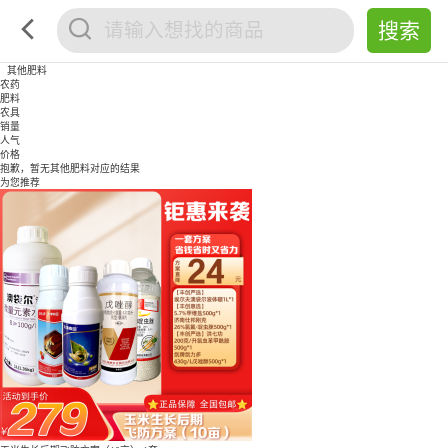
其他肥料
农药
肥料
农具
销量
人气
价格
抱歉，暂无
其他肥料
对应的结果
为您推荐