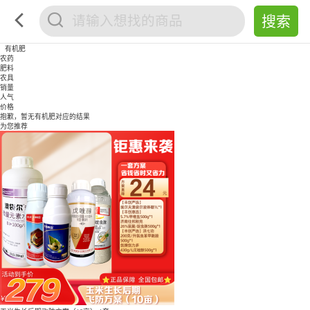
有机肥
农药
肥料
农具
销量
人气
价格
抱歉，暂无
有机肥
对应的结果
为您推荐