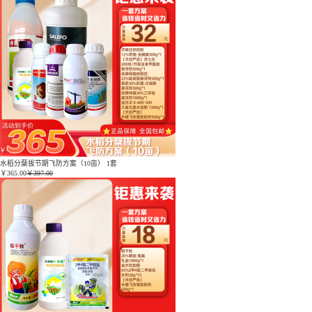
水稻分蘖拔节期飞防方案（10亩） 1套
￥
365.00
￥397.00