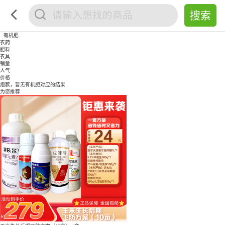
有机肥
农药
肥料
农具
销量
人气
价格
抱歉，暂无
有机肥
对应的结果
为您推荐