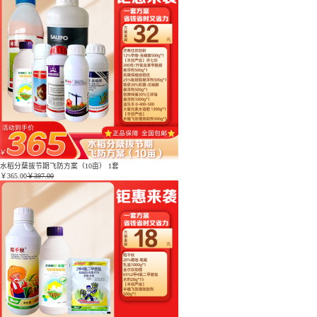
水稻分蘖拔节期飞防方案（10亩） 1套
￥
365.00
￥397.00