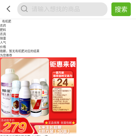
有机肥
农药
肥料
农具
销量
人气
价格
抱歉，暂无
有机肥
对应的结果
为您推荐