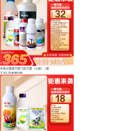
水稻分蘖拔节期飞防方案（10亩） 1套
￥
365.00
￥397.00