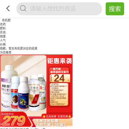
有机肥
农药
肥料
农具
销量
人气
价格
抱歉，暂无
有机肥
对应的结果
为您推荐