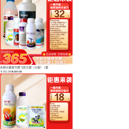
水稻分蘖拔节期飞防方案（10亩） 1套
￥
365.00
￥397.00