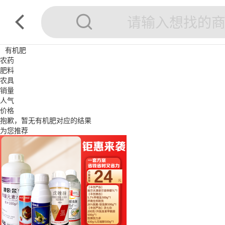
有机肥
农药
肥料
农具
销量
人气
价格
抱歉，暂无
有机肥
对应的结果
为您推荐