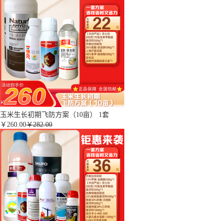
玉米生长初期飞防方案（10亩） 1套
￥
260.00
￥282.00