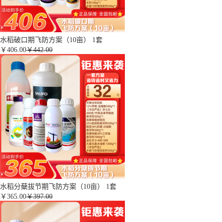
水稻破口期飞防方案（10亩） 1套
￥
406.00
￥442.00
水稻分蘖拔节期飞防方案（10亩） 1套
￥
365.00
￥397.00