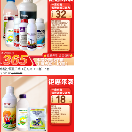
水稻分蘖拔节期飞防方案（10亩） 1套
￥
365.00
￥397.00