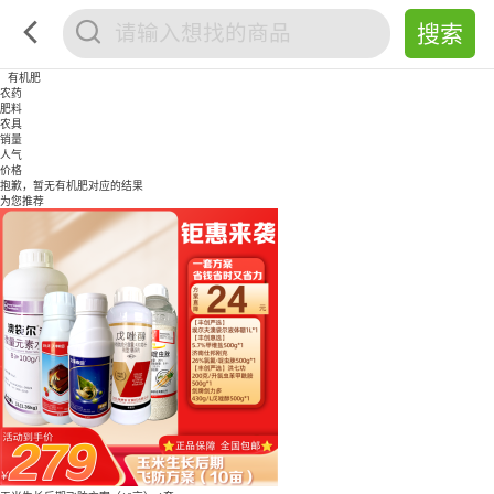
有机肥
农药
肥料
农具
销量
人气
价格
抱歉，暂无
有机肥
对应的结果
为您推荐