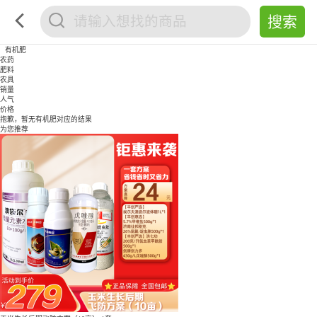
有机肥
农药
肥料
农具
销量
人气
价格
抱歉，暂无
有机肥
对应的结果
为您推荐