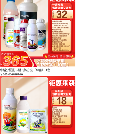
水稻分蘖拔节期飞防方案（10亩） 1套
￥
365.00
￥397.00