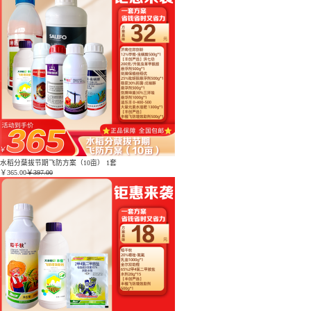
水稻分蘖拔节期飞防方案（10亩） 1套
￥
365.00
￥397.00