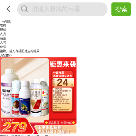
有机肥
农药
肥料
农具
销量
人气
价格
抱歉，暂无
有机肥
对应的结果
为您推荐