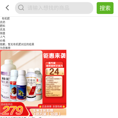
有机肥
农药
肥料
农具
销量
人气
价格
抱歉，暂无
有机肥
对应的结果
为您推荐