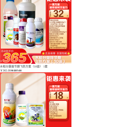
水稻分蘖拔节期飞防方案（10亩） 1套
￥
365.00
￥397.00