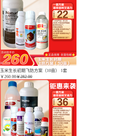
玉米生长初期飞防方案（10亩） 1套
￥
260.00
￥282.00