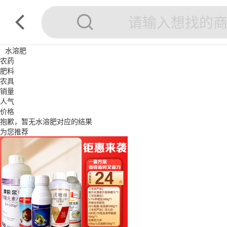
水溶肥
农药
肥料
农具
销量
人气
价格
抱歉，暂无
水溶肥
对应的结果
为您推荐