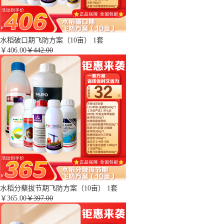
水稻破口期飞防方案（10亩） 1套
￥
406.00
￥442.00
水稻分蘖拔节期飞防方案（10亩） 1套
￥
365.00
￥397.00