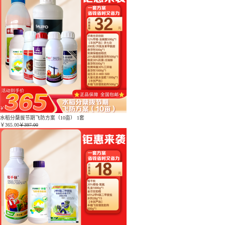
水稻分蘖拔节期飞防方案（10亩） 1套
￥
365.00
￥397.00