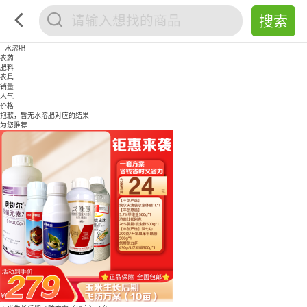
水溶肥
农药
肥料
农具
销量
人气
价格
抱歉，暂无
水溶肥
对应的结果
为您推荐