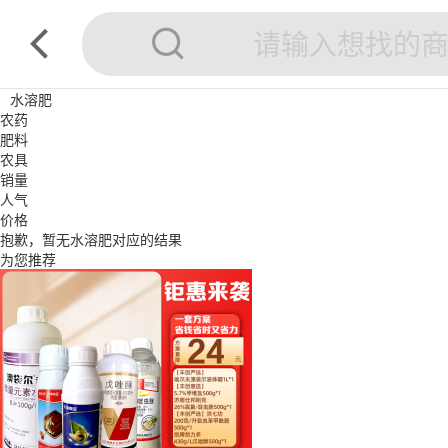
水溶肥
农药
肥料
农具
销量
人气
价格
抱歉，暂无
水溶肥
对应的结果
为您推荐