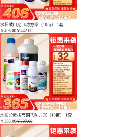
水稻破口期飞防方案（10亩） 1套
￥
406.00
￥442.00
水稻分蘖拔节期飞防方案（10亩） 1套
￥
365.00
￥397.00