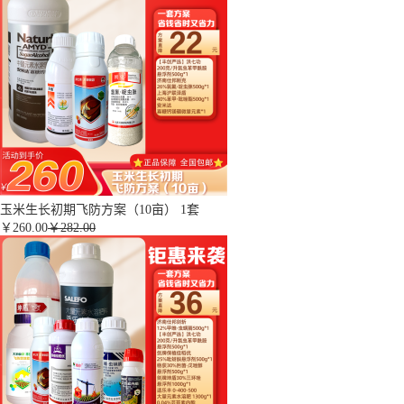
玉米生长初期飞防方案（10亩） 1套
￥
260.00
￥282.00