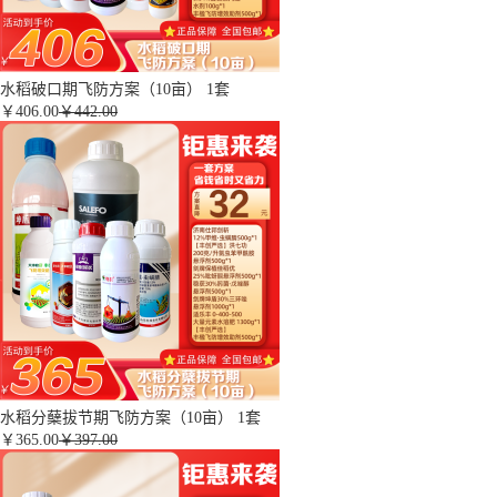
水稻破口期飞防方案（10亩） 1套
￥
406.00
￥442.00
水稻分蘖拔节期飞防方案（10亩） 1套
￥
365.00
￥397.00