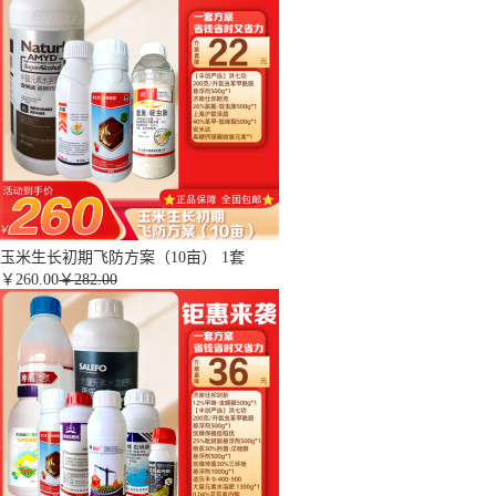
玉米生长初期飞防方案（10亩） 1套
￥
260.00
￥282.00