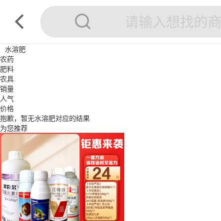
水溶肥
农药
肥料
农具
销量
人气
价格
抱歉，暂无
水溶肥
对应的结果
为您推荐