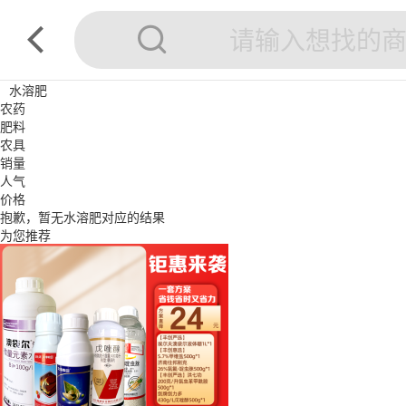
水溶肥
农药
肥料
农具
销量
人气
价格
抱歉，暂无
水溶肥
对应的结果
为您推荐