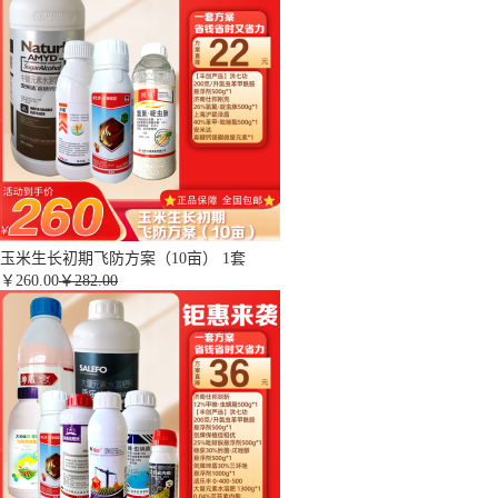
玉米生长初期飞防方案（10亩） 1套
￥
260.00
￥282.00