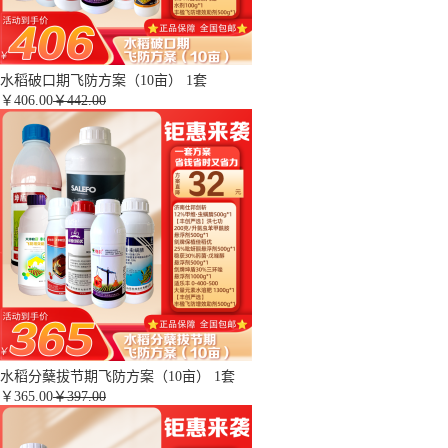
水稻破口期飞防方案（10亩） 1套
￥
406.00
￥442.00
水稻分蘖拔节期飞防方案（10亩） 1套
￥
365.00
￥397.00