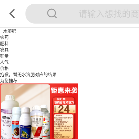
水溶肥
农药
肥料
农具
销量
人气
价格
抱歉，暂无
水溶肥
对应的结果
为您推荐