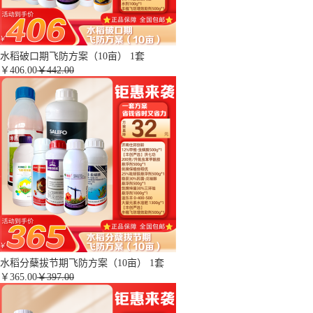
水稻破口期飞防方案（10亩） 1套
￥
406.00
￥442.00
水稻分蘖拔节期飞防方案（10亩） 1套
￥
365.00
￥397.00