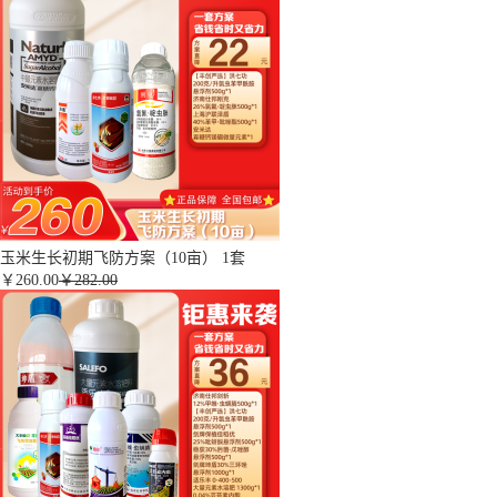
玉米生长初期飞防方案（10亩） 1套
￥
260.00
￥282.00