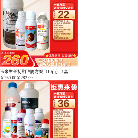
玉米生长初期飞防方案（10亩） 1套
￥
260.00
￥282.00