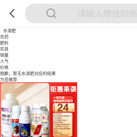
水溶肥
农药
肥料
农具
销量
人气
价格
抱歉，暂无
水溶肥
对应的结果
为您推荐