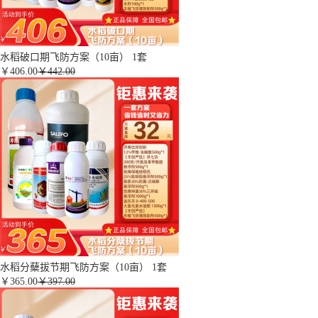
水稻破口期飞防方案（10亩） 1套
￥
406.00
￥442.00
水稻分蘖拔节期飞防方案（10亩） 1套
￥
365.00
￥397.00