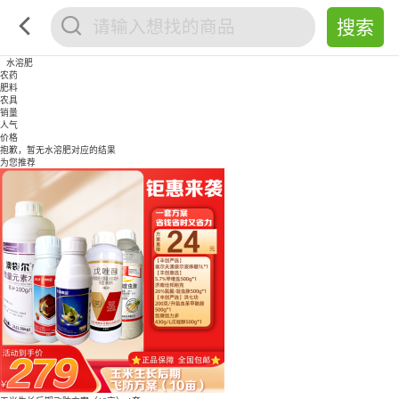
水溶肥
农药
肥料
农具
销量
人气
价格
抱歉，暂无
水溶肥
对应的结果
为您推荐