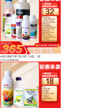
水稻分蘖拔节期飞防方案（10亩） 1套
￥
365.00
￥397.00