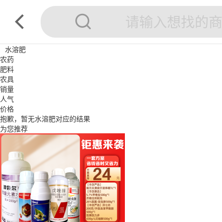
水溶肥
农药
肥料
农具
销量
人气
价格
抱歉，暂无
水溶肥
对应的结果
为您推荐