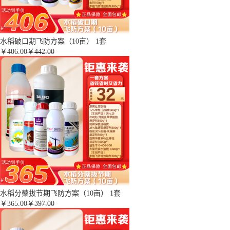
水稻破口期飞防方案（10亩） 1套
￥
406.00
￥442.00
水稻分蘖拔节期飞防方案（10亩） 1套
￥
365.00
￥397.00