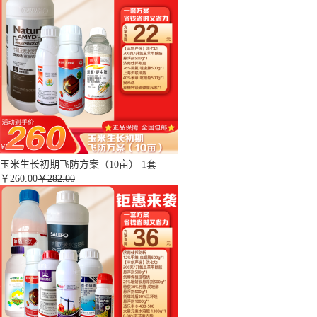
玉米生长初期飞防方案（10亩） 1套
￥
260.00
￥282.00