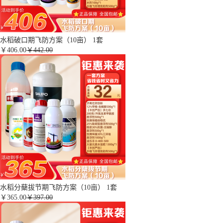
水稻破口期飞防方案（10亩） 1套
￥
406.00
￥442.00
水稻分蘖拔节期飞防方案（10亩） 1套
￥
365.00
￥397.00