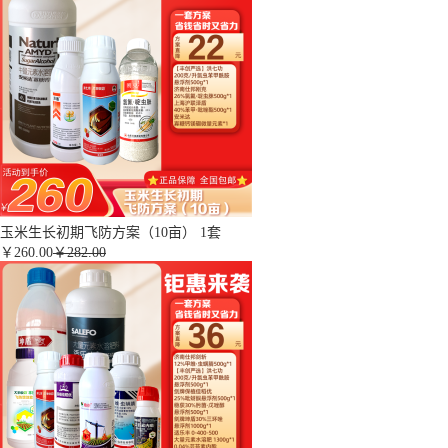
玉米生长初期飞防方案（10亩） 1套
￥
260.00
￥282.00