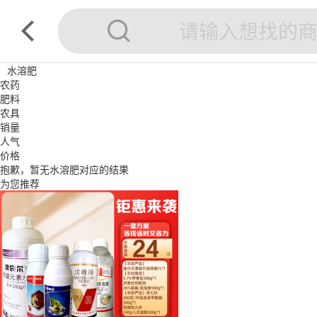
水溶肥
农药
肥料
农具
销量
人气
价格
抱歉，暂无
水溶肥
对应的结果
为您推荐