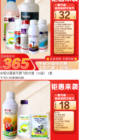
水稻分蘖拔节期飞防方案（10亩） 1套
￥
365.00
￥397.00