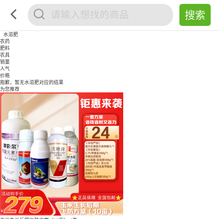
水溶肥
农药
肥料
农具
销量
人气
价格
抱歉，暂无
水溶肥
对应的结果
为您推荐