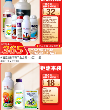
水稻分蘖拔节期飞防方案（10亩） 1套
￥
365.00
￥397.00