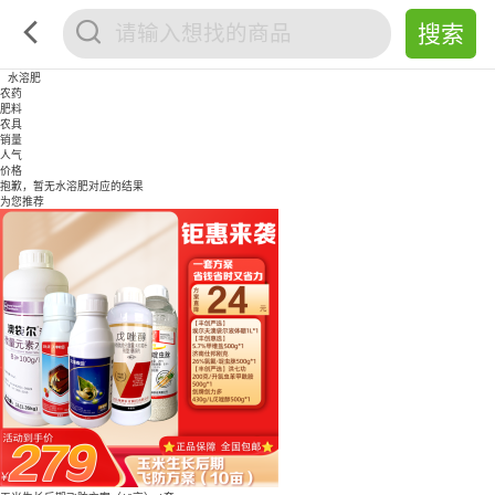
水溶肥
农药
肥料
农具
销量
人气
价格
抱歉，暂无
水溶肥
对应的结果
为您推荐