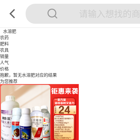
水溶肥
农药
肥料
农具
销量
人气
价格
抱歉，暂无
水溶肥
对应的结果
为您推荐