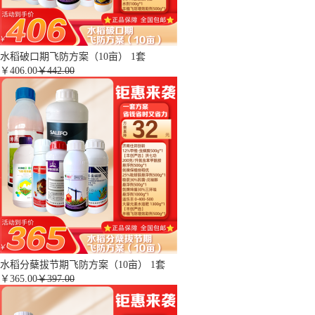
水稻破口期飞防方案（10亩） 1套
￥
406.00
￥442.00
水稻分蘖拔节期飞防方案（10亩） 1套
￥
365.00
￥397.00