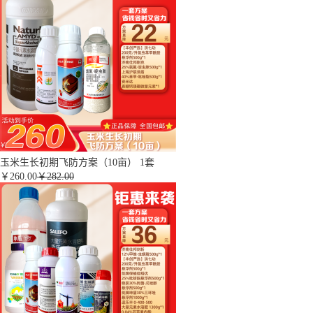
玉米生长初期飞防方案（10亩） 1套
￥
260.00
￥282.00