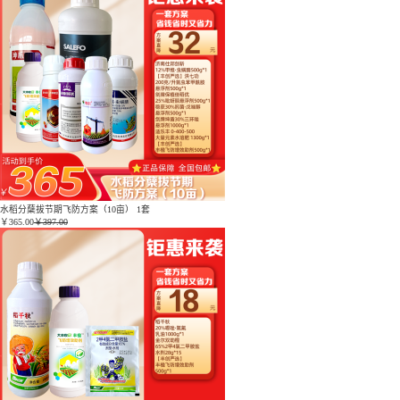
水稻分蘖拔节期飞防方案（10亩） 1套
￥
365.00
￥397.00