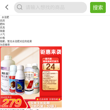
水溶肥
农药
肥料
农具
销量
人气
价格
抱歉，暂无
水溶肥
对应的结果
为您推荐