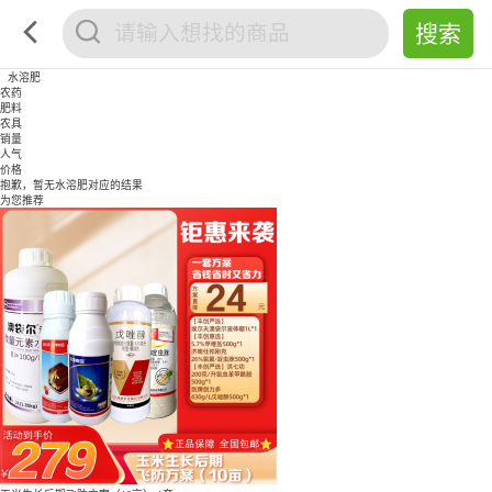
水溶肥
农药
肥料
农具
销量
人气
价格
抱歉，暂无
水溶肥
对应的结果
为您推荐