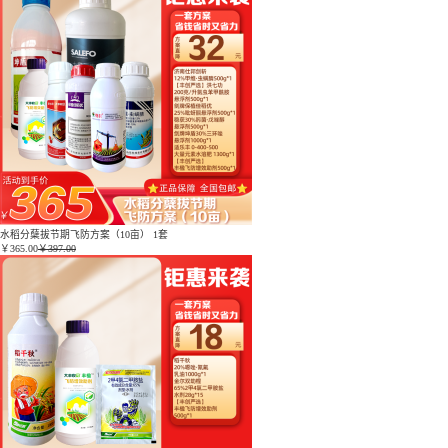
水稻分蘖拔节期飞防方案（10亩） 1套
￥
365.00
￥397.00