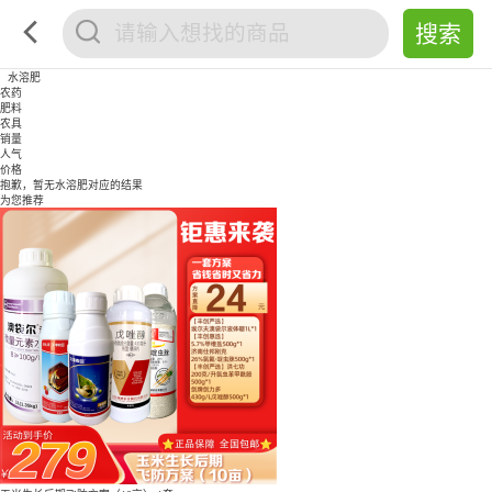
水溶肥
农药
肥料
农具
销量
人气
价格
抱歉，暂无
水溶肥
对应的结果
为您推荐