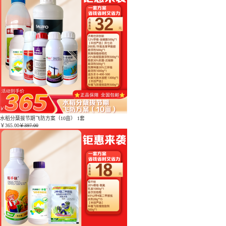
水稻分蘖拔节期飞防方案（10亩） 1套
￥
365.00
￥397.00