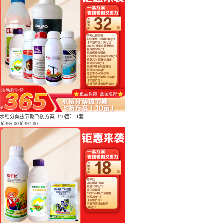
水稻分蘖拔节期飞防方案（10亩） 1套
￥
365.00
￥397.00