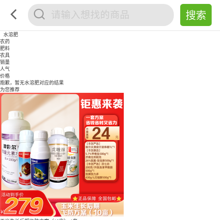
水溶肥
农药
肥料
农具
销量
人气
价格
抱歉，暂无
水溶肥
对应的结果
为您推荐