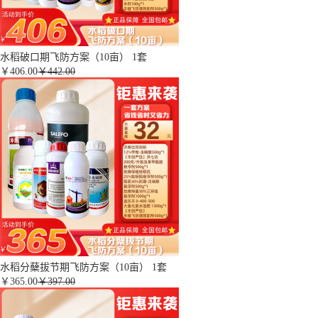
水稻破口期飞防方案（10亩） 1套
￥
406.00
￥442.00
水稻分蘖拔节期飞防方案（10亩） 1套
￥
365.00
￥397.00