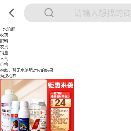
水溶肥
农药
肥料
农具
销量
人气
价格
抱歉，暂无
水溶肥
对应的结果
为您推荐