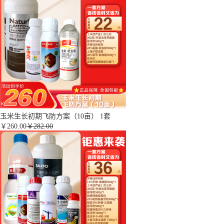
玉米生长初期飞防方案（10亩） 1套
￥
260.00
￥282.00