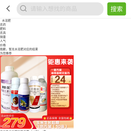
水溶肥
农药
肥料
农具
销量
人气
价格
抱歉，暂无
水溶肥
对应的结果
为您推荐