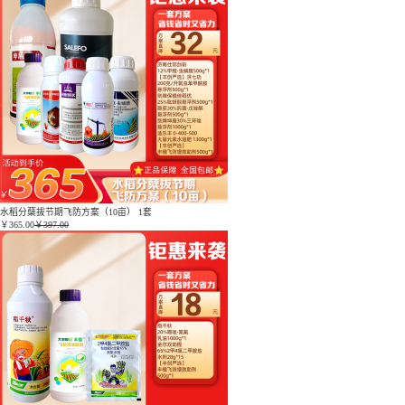
水稻分蘖拔节期飞防方案（10亩） 1套
￥
365.00
￥397.00