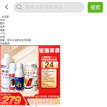
水溶肥
农药
肥料
农具
销量
人气
价格
抱歉，暂无
水溶肥
对应的结果
为您推荐