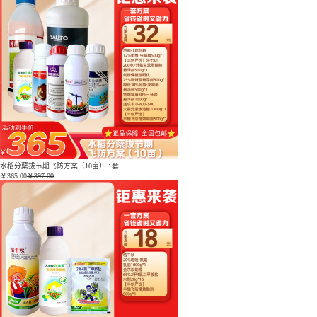
水稻分蘖拔节期飞防方案（10亩） 1套
￥
365.00
￥397.00