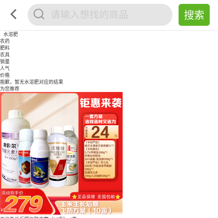
水溶肥
农药
肥料
农具
销量
人气
价格
抱歉，暂无
水溶肥
对应的结果
为您推荐