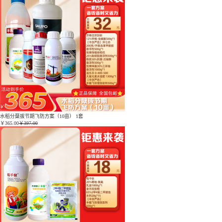
水稻分蘖拔节期飞防方案（10亩） 1套
￥
365.00
￥397.00