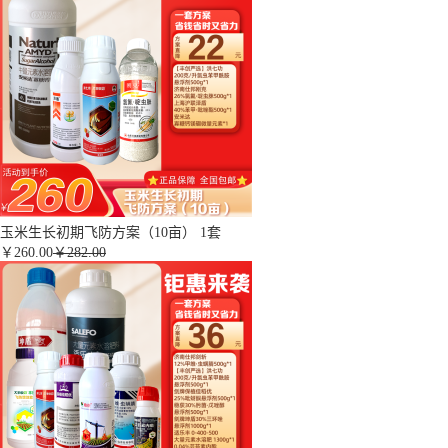
玉米生长初期飞防方案（10亩） 1套
￥
260.00
￥282.00