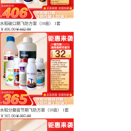
水稻破口期飞防方案（10亩） 1套
￥
406.00
￥442.00
水稻分蘖拔节期飞防方案（10亩） 1套
￥
365.00
￥397.00