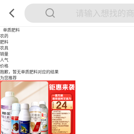
单质肥料
农药
肥料
农具
销量
人气
价格
抱歉，暂无
单质肥料
对应的结果
为您推荐