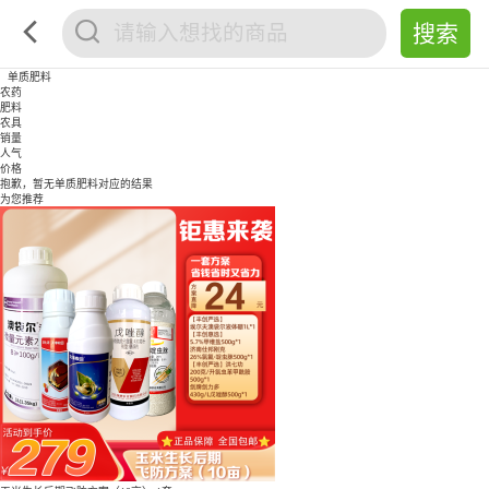
单质肥料
农药
肥料
农具
销量
人气
价格
抱歉，暂无
单质肥料
对应的结果
为您推荐