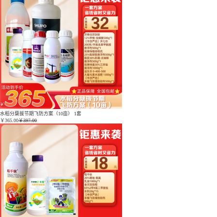
水稻分蘖拔节期飞防方案（10亩） 1套
￥
365.00
￥397.00