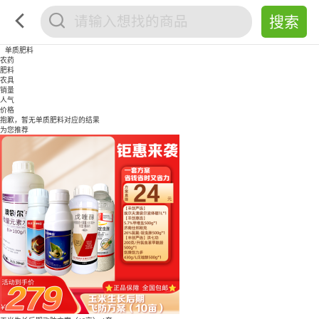
单质肥料
农药
肥料
农具
销量
人气
价格
抱歉，暂无
单质肥料
对应的结果
为您推荐