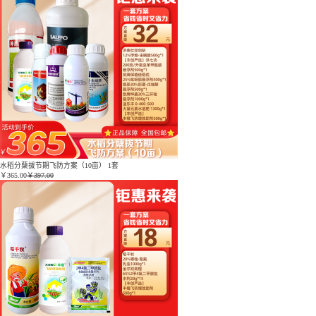
水稻分蘖拔节期飞防方案（10亩） 1套
￥
365.00
￥397.00