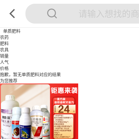
单质肥料
农药
肥料
农具
销量
人气
价格
抱歉，暂无
单质肥料
对应的结果
为您推荐