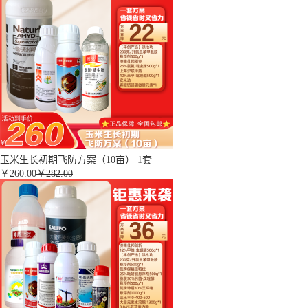
玉米生长初期飞防方案（10亩） 1套
￥
260.00
￥282.00