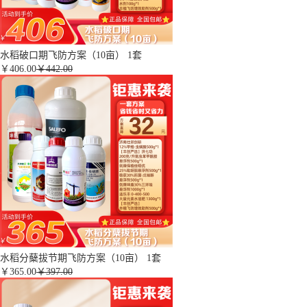
水稻破口期飞防方案（10亩） 1套
￥
406.00
￥442.00
水稻分蘖拔节期飞防方案（10亩） 1套
￥
365.00
￥397.00