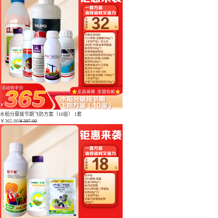
水稻分蘖拔节期飞防方案（10亩） 1套
￥
365.00
￥397.00