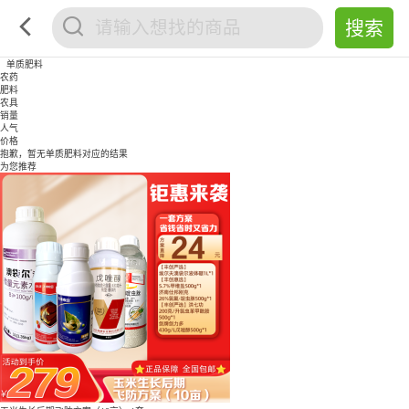
单质肥料
农药
肥料
农具
销量
人气
价格
抱歉，暂无
单质肥料
对应的结果
为您推荐