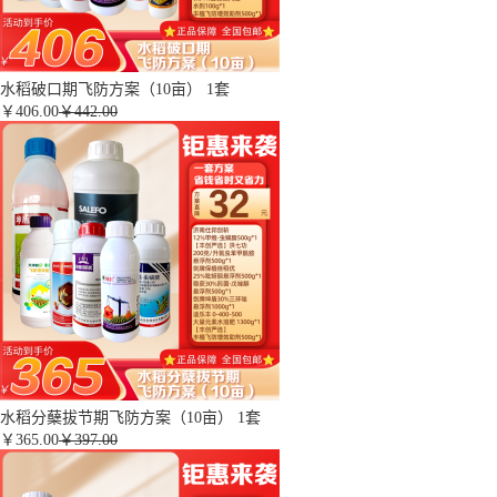
水稻破口期飞防方案（10亩） 1套
￥
406.00
￥442.00
水稻分蘖拔节期飞防方案（10亩） 1套
￥
365.00
￥397.00