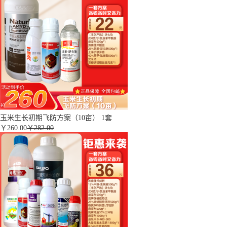
玉米生长初期飞防方案（10亩） 1套
￥
260.00
￥282.00