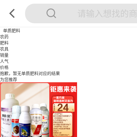
单质肥料
农药
肥料
农具
销量
人气
价格
抱歉，暂无
单质肥料
对应的结果
为您推荐