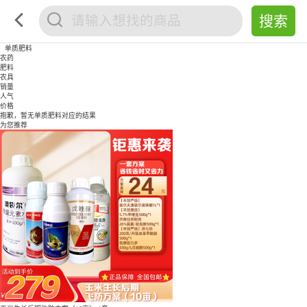
单质肥料
农药
肥料
农具
销量
人气
价格
抱歉，暂无
单质肥料
对应的结果
为您推荐