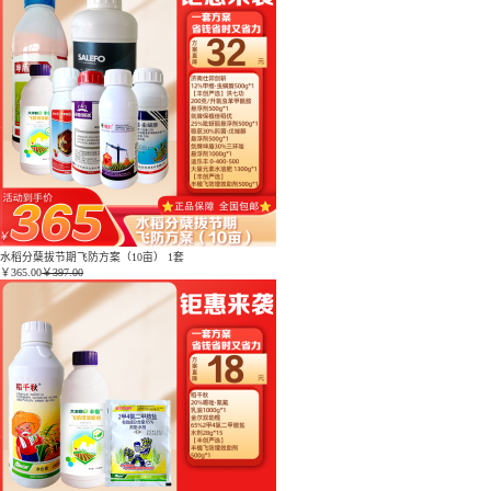
水稻分蘖拔节期飞防方案（10亩） 1套
￥
365.00
￥397.00