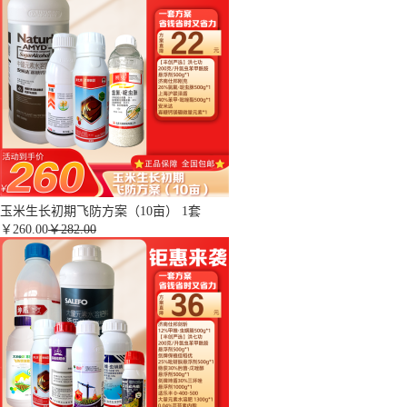
玉米生长初期飞防方案（10亩） 1套
￥
260.00
￥282.00