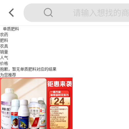
单质肥料
农药
肥料
农具
销量
人气
价格
抱歉，暂无
单质肥料
对应的结果
为您推荐