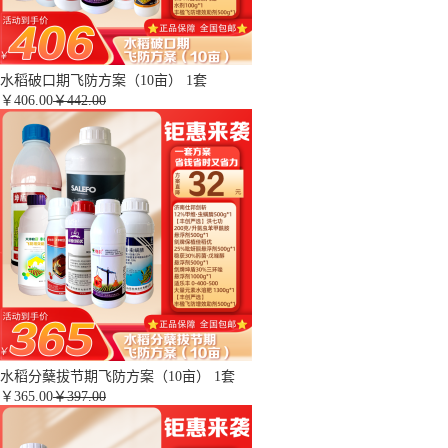
水稻破口期飞防方案（10亩） 1套
￥
406.00
￥442.00
水稻分蘖拔节期飞防方案（10亩） 1套
￥
365.00
￥397.00