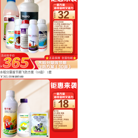
水稻分蘖拔节期飞防方案（10亩） 1套
￥
365.00
￥397.00