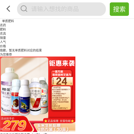
单质肥料
农药
肥料
农具
销量
人气
价格
抱歉，暂无
单质肥料
对应的结果
为您推荐