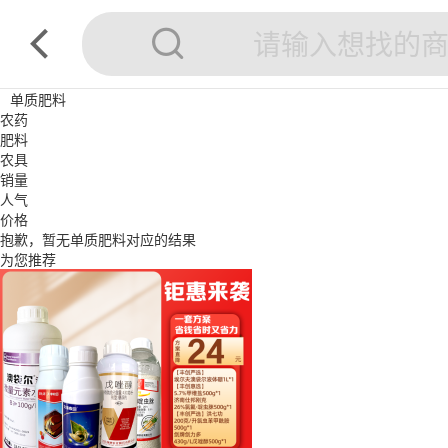
单质肥料
农药
肥料
农具
销量
人气
价格
抱歉，暂无
单质肥料
对应的结果
为您推荐