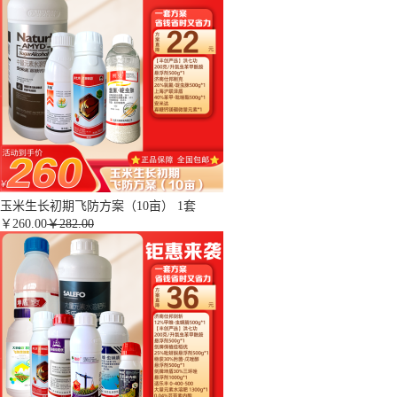
玉米生长初期飞防方案（10亩） 1套
￥
260.00
￥282.00