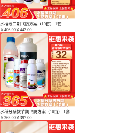
水稻破口期飞防方案（10亩） 1套
￥
406.00
￥442.00
水稻分蘖拔节期飞防方案（10亩） 1套
￥
365.00
￥397.00