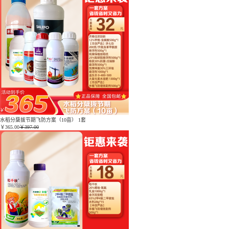
水稻分蘖拔节期飞防方案（10亩） 1套
￥
365.00
￥397.00