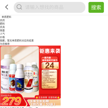
单质肥料
农药
肥料
农具
销量
人气
价格
抱歉，暂无
单质肥料
对应的结果
为您推荐