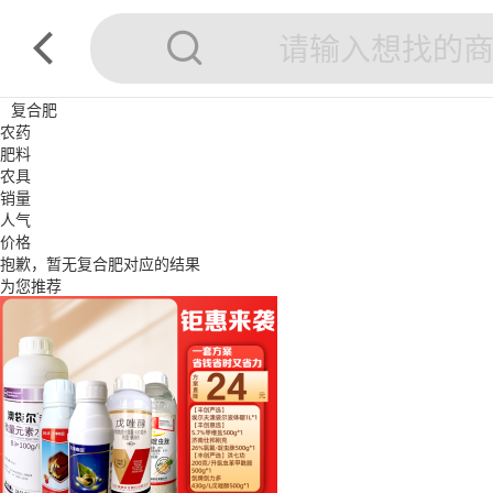
复合肥
农药
肥料
农具
销量
人气
价格
抱歉，暂无
复合肥
对应的结果
为您推荐