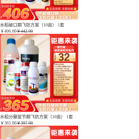
水稻破口期飞防方案（10亩） 1套
￥
406.00
￥442.00
水稻分蘖拔节期飞防方案（10亩） 1套
￥
365.00
￥397.00