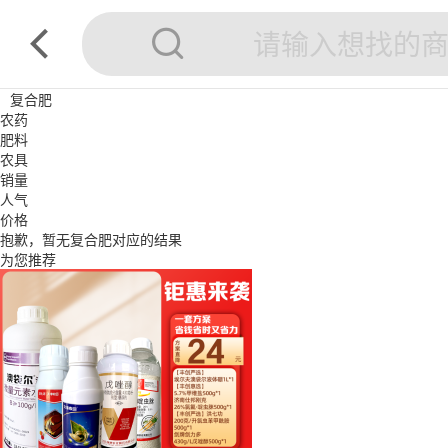
复合肥
农药
肥料
农具
销量
人气
价格
抱歉，暂无
复合肥
对应的结果
为您推荐