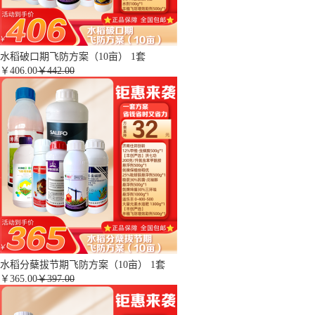
水稻破口期飞防方案（10亩） 1套
￥
406.00
￥442.00
水稻分蘖拔节期飞防方案（10亩） 1套
￥
365.00
￥397.00