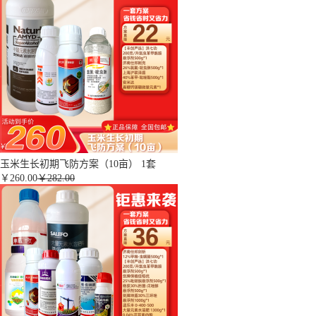
玉米生长初期飞防方案（10亩） 1套
￥
260.00
￥282.00