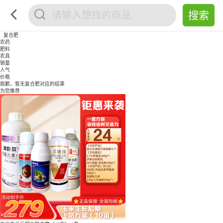
复合肥
农药
肥料
农具
销量
人气
价格
抱歉，暂无
复合肥
对应的结果
为您推荐