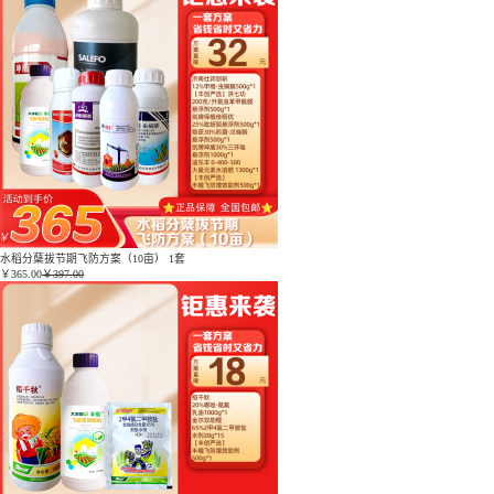
水稻分蘖拔节期飞防方案（10亩） 1套
￥
365.00
￥397.00