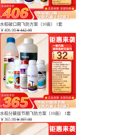
水稻破口期飞防方案（10亩） 1套
￥
406.00
￥442.00
水稻分蘖拔节期飞防方案（10亩） 1套
￥
365.00
￥397.00