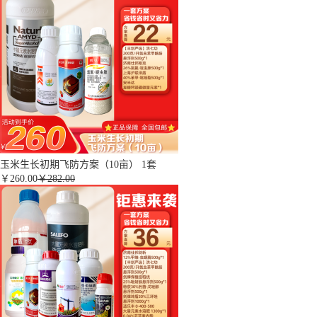
玉米生长初期飞防方案（10亩） 1套
￥
260.00
￥282.00