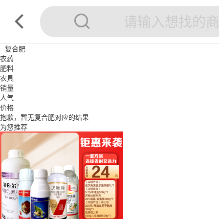
复合肥
农药
肥料
农具
销量
人气
价格
抱歉，暂无
复合肥
对应的结果
为您推荐