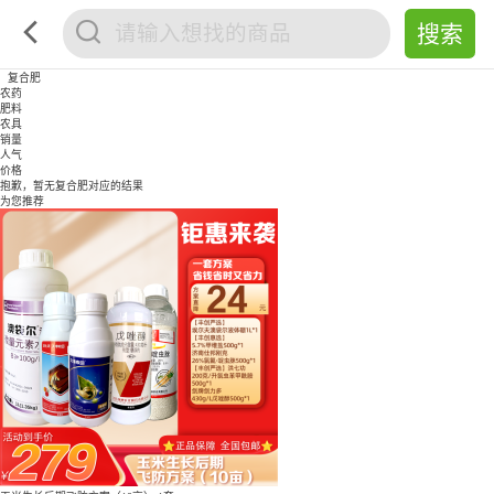
复合肥
农药
肥料
农具
销量
人气
价格
抱歉，暂无
复合肥
对应的结果
为您推荐