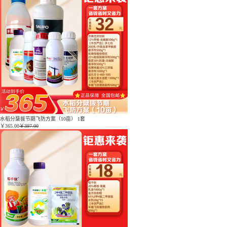
水稻分蘖拔节期飞防方案（10亩） 1套
￥
365.00
￥397.00