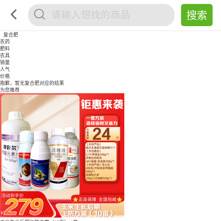
复合肥
农药
肥料
农具
销量
人气
价格
抱歉，暂无
复合肥
对应的结果
为您推荐