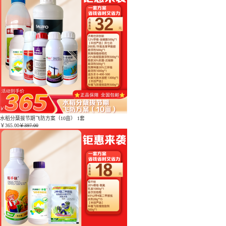
水稻分蘖拔节期飞防方案（10亩） 1套
￥
365.00
￥397.00