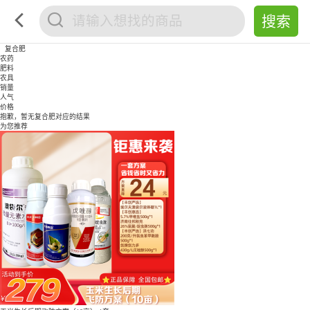
复合肥
农药
肥料
农具
销量
人气
价格
抱歉，暂无
复合肥
对应的结果
为您推荐