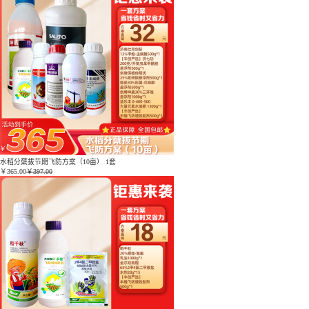
水稻分蘖拔节期飞防方案（10亩） 1套
￥
365.00
￥397.00