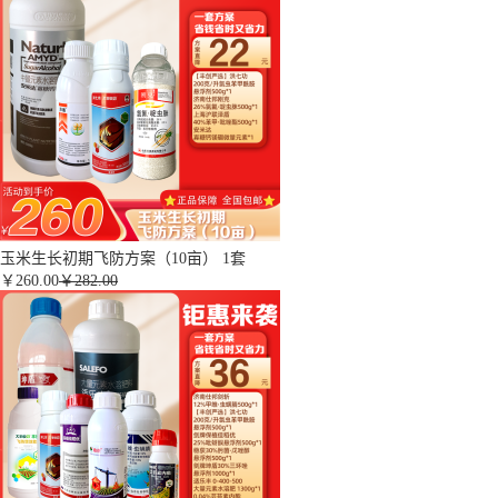
玉米生长初期飞防方案（10亩） 1套
￥
260.00
￥282.00