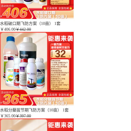
水稻破口期飞防方案（10亩） 1套
￥
406.00
￥442.00
水稻分蘖拔节期飞防方案（10亩） 1套
￥
365.00
￥397.00